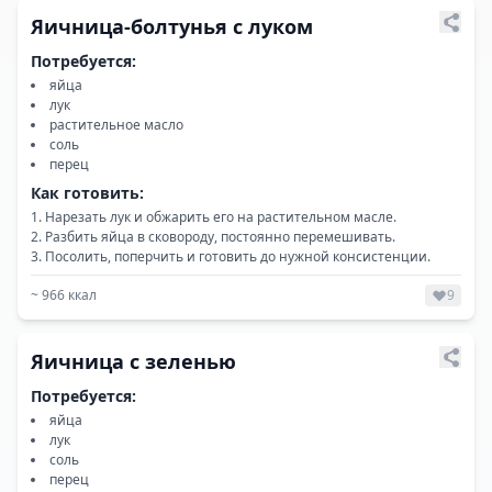
Яичница-болтунья с луком
Потребуется:
яйца
лук
растительное масло
соль
перец
Как готовить:
Нарезать лук и обжарить его на растительном масле.
Разбить яйца в сковороду, постоянно перемешивать.
Посолить, поперчить и готовить до нужной консистенции.
~
966
ккал
9
Яичница с зеленью
Потребуется:
яйца
лук
соль
перец