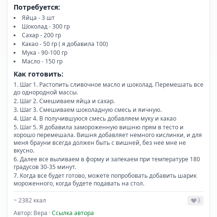
Потребуется:
Яйца - 3 шт
Шоколад - 300 гр
Сахар - 200 гр
Какао - 50 гр ( я добавила 100)
Мука - 90-100 гр
Масло - 150 гр
Как готовить:
Шаг 1. Растопить сливочное масло и шоколад. Перемешать все
до однородной массы.
Шаг 2. Смешиваем яйца и сахар.
Шаг 3. Смешиваем шоколадную смесь и яичную.
Шаг 4. В получившуюся смесь добавляем муку и какао
Шаг 5. Я добавила замороженную вишню прям в тесто и
хорошо перемешала. Вишня добавляет немного кислинки, и для
меня брауни всегда должен быть с вишней, без нее мне не
вкусно.
Далее все выливаем в форму и запекаем при температуре 180
градусов 30-35 минут.
Когда все будет готово, можете попробовать добавить шарик
мороженного, когда будете подавать на стол.
~
2382
ккал
3
Автор:
Вера
·
Ссылка автора