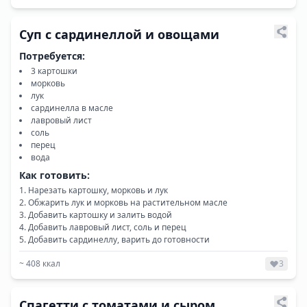
Суп с сардинеллой и овощами
Потребуется:
3 картошки
морковь
лук
сардинелла в масле
лавровый лист
соль
перец
вода
Как готовить:
Нарезать картошку, морковь и лук
Обжарить лук и морковь на растительном масле
Добавить картошку и залить водой
Добавить лавровый лист, соль и перец
Добавить сардинеллу, варить до готовности
~
408
ккал
3
Спагетти с томатами и сыром