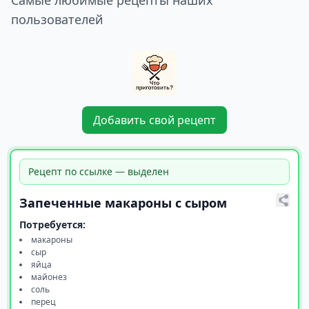
Самые любимые рецепты наших
пользователей
Добавить свой рецепт
Рецепт по ссылке — выделен
Запеченные макароны с сыром
Потребуется:
макароны
сыр
яйца
майонез
соль
перец