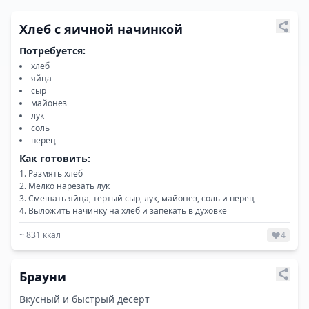
Хлеб с яичной начинкой
Потребуется:
хлеб
яйца
сыр
майонез
лук
соль
перец
Как готовить:
Размять хлеб
Мелко нарезать лук
Смешать яйца, тертый сыр, лук, майонез, соль и перец
Выложить начинку на хлеб и запекать в духовке
~
831
ккал
4
Брауни
Вкусный и быстрый десерт