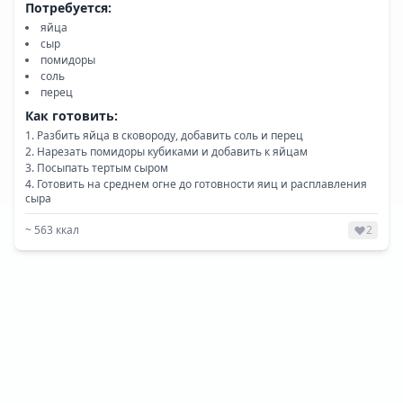
Потребуется:
яйца
сыр
помидоры
соль
перец
Как готовить:
Разбить яйца в сковороду, добавить соль и перец
Нарезать помидоры кубиками и добавить к яйцам
Посыпать тертым сыром
Готовить на среднем огне до готовности яиц и расплавления
сыра
~
563
ккал
2