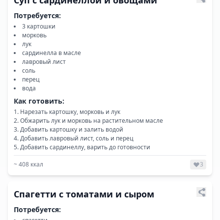
Суп с сардинеллой и овощами
Потребуется:
3 картошки
морковь
лук
сардинелла в масле
лавровый лист
соль
перец
вода
Как готовить:
Нарезать картошку, морковь и лук
Обжарить лук и морковь на растительном масле
Добавить картошку и залить водой
Добавить лавровый лист, соль и перец
Добавить сардинеллу, варить до готовности
~
408
ккал
3
Спагетти с томатами и сыром
Потребуется: