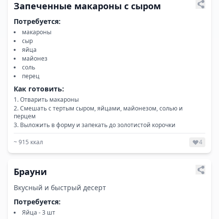
Запеченные макароны с сыром
Потребуется:
макароны
сыр
яйца
майонез
соль
перец
Как готовить:
Отварить макароны
Смешать с тертым сыром, яйцами, майонезом, солью и
перцем
Выложить в форму и запекать до золотистой корочки
~
915
ккал
4
Брауни
Вкусный и быстрый десерт
Потребуется:
Яйца - 3 шт