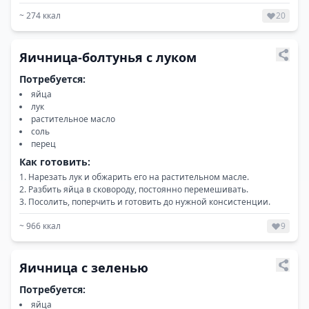
~
274
ккал
20
Яичница-болтунья с луком
Потребуется:
яйца
лук
растительное масло
соль
перец
Как готовить:
Нарезать лук и обжарить его на растительном масле.
Разбить яйца в сковороду, постоянно перемешивать.
Посолить, поперчить и готовить до нужной консистенции.
~
966
ккал
9
Яичница с зеленью
Потребуется:
яйца