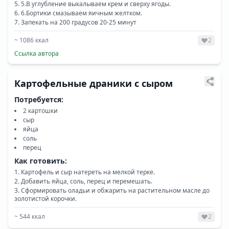
5.В углубление выкалываем крем и сверху ягоды.
6.Бортики смазываем яичным желтком.
Запекать на 200 градусов 20-25 минут
~
1086
ккал
2
Ссылка автора
Картофельные драники с сыром
Потребуется:
2 картошки
сыр
яйца
соль
перец
Как готовить:
Картофель и сыр натереть на мелкой терке.
Добавить яйца, соль, перец и перемешать.
Сформировать оладьи и обжарить на растительном масле до
золотистой корочки.
~
544
ккал
2