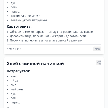
лук
соль
перец
растительное масло
зелень (укроп, петрушка)
Как готовить:
Обжарить мелко нарезанный лук на растительном масле
Добавить яйца, перемешать и жарить до готовности
Посолить, поперчить и посыпать свежей зеленью
~
966
ккал
8
Хлеб с яичной начинкой
Потребуется:
хлеб
яйца
сыр
майонез
лук
соль
перец