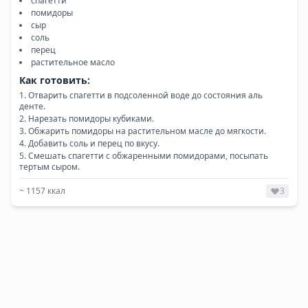
спагетти
помидоры
сыр
соль
перец
растительное масло
Как готовить:
Отварить спагетти в подсоленной воде до состояния аль
денте.
Нарезать помидоры кубиками.
Обжарить помидоры на растительном масле до мягкости.
Добавить соль и перец по вкусу.
Смешать спагетти с обжаренными помидорами, посыпать
тертым сыром.
~
1157
ккал
3